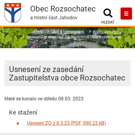
Obec Rozsochatec
Hledat
Men
a místní část Jahodov
HLEDAT
Úvod
Úřad a samospráva
Archiv dokumetů
Usnesení ze zasedání Zastupitelstva obce Rozsochatec
Usnesení ze zasedání
Zastupitelstva obce Rozsochatec
které se konalo ve středu 08.03. 2023
Ke stažení
Usnesní ZO z 8.3.23 (PDF, 590.23 kB)